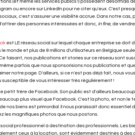
tions (et même les services publics !) possèdent désormais d
tagram ou encore sur LinkedIn pour ne citer qu'eux. C'est pre
 sociaux, c'est s'assurer une visibilité accrue. Dans notre cas, 
d'attirer des personnes intéressées et donc,
in fine
, de vendre
ok
est LE réseau social sur lequel chaque entreprise se doit
ers le monde et plus de 8 millions d'utilisateurs en Belgique s
be. Ce faisant, nos publications et stories sur ce réseau sont s
e même parfois que nous sponsorisions nos publications et q
imer notre page. D'ailleurs, si ce n'est pas déjà fait, nous vous
 susceptible de vous intéresser très régulièrement !
 le petit frère de Facebook. Son public est d'ailleurs beaucoup
ucoup plus visuel que Facebook. C'est la photo, et non le text
 de nos biens est primordial. Il nous paraissait donc essentie
ez les magnifiques photos que nous postons.
social professionnel à destination des professionnels. Les b
galement ceux à la location, sont évidemment destinés à des