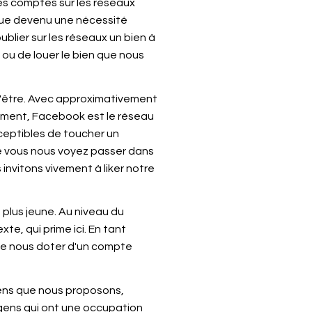
es comptes sur les réseaux
sque devenu une nécessité
publier sur les réseaux un bien à
 ou de louer le bien que nous
 d'être. Avec approximativement
eulement, Facebook est le réseau
usceptibles de toucher un
ue vous nous voyez passer dans
 invitons vivement à liker notre
 plus jeune. Au niveau du
e, qui prime ici. En tant
l de nous doter d'un compte
iens que nous proposons,
 gens qui ont une occupation