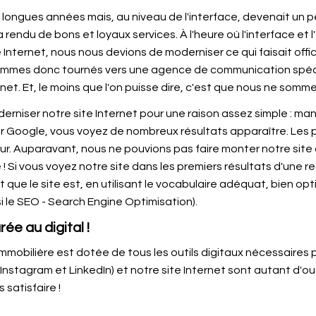
 longues années mais, au niveau de l'interface, devenait un p
rendu de bons et loyaux services. À l'heure où l'interface et 
ite Internet, nous nous devions de moderniser ce qui faisait offi
sommes donc tournés vers une agence de communication spéc
rnet. Et, le moins que l'on puisse dire, c'est que nous ne somm
erniser notre site Internet pour une raison assez simple : m
sur Google, vous voyez de nombreux résultats apparaître. Les 
isateur. Auparavant, nous ne pouvions pas faire monter notre si
! Si vous voyez notre site dans les premiers résultats d'une 
et que le site est, en utilisant le vocabulaire adéquat, bien o
si le SEO - Search Engine Optimisation).
ée au digital !
Immobilière est dotée de tous les outils digitaux nécessaires p
Instagram et LinkedIn) et notre site Internet sont autant d'o
 satisfaire !