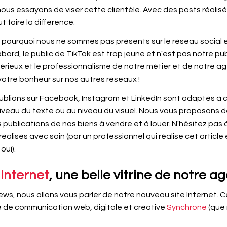
 nous essayons de viser cette clientèle. Avec des posts réali
t faire la différence.
ourquoi nous ne sommes pas présents sur le réseau social e
bord, le public de TikTok est trop jeune et n'est pas notre publ
sérieux et le professionnalisme de notre métier et de notre a
votre bonheur sur nos autres réseaux !
publions sur Facebook, Instagram et LinkedIn sont adaptés à
niveau du texte ou au niveau du visuel. Nous vous proposons d
publications de nos biens à vendre et à louer. N'hésitez pas 
alisés avec soin (par un professionnel qui réalise cet article 
oui).
Internet
, une belle vitrine de notre 
s, nous allons vous parler de notre nouveau site Internet. Celu
 de communication web, digitale et créative
Synchrone
(que 