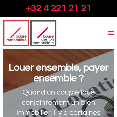
+32 4 221 21 21
To
na
Louer ensemble, payer
ensemble ?
Quand un couple loue
conjointement un bien
immobilier, il y a certaines