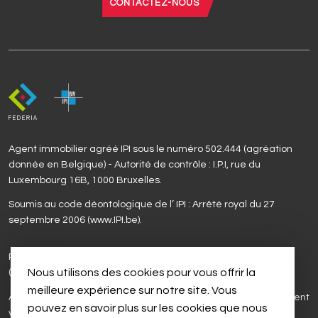
CONTACTEZ-NOUS
Agent immobilier agréé IPI sous le numéro 502.444 (agréation
donnée en Belgique) - Autorité de contrôle : I.P.I, rue du
Luxembourg 16B, 1000 Bruxelles.
Soumis au code déontologique de l’ IPI : Arrêté royal du 27
septembre 2006 (www.IPI.be).
Responsable anti-blanchiment : Madame Fabienne Pierrée
Nous utilisons des cookies pour vous offrir la
(0477/77.90.90).
meilleure expérience sur notre site. Vous
Assurance responsabilité civile professionnelle et cautionnement
pouvez en savoir plus sur les cookies que nous
via AXA Belgium SA (Marsch) - Police n° 730.390.159.